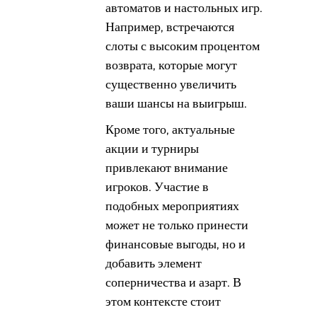
автоматов и настольных игр.
Например, встречаются
слоты с высоким процентом
возврата, которые могут
существенно увеличить
ваши шансы на выигрыш.
Кроме того, актуальные
акции и турниры
привлекают внимание
игроков. Участие в
подобных мероприятиях
может не только принести
финансовые выгоды, но и
добавить элемент
соперничества и азарт. В
этом контексте стоит