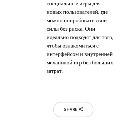
специальные игры для
новых пользователей, где
можно попробовать свои
силы без риска. Они
идеально подходят для того,
чтобы ознакомиться с
интерфейсом и внутренней
механикой игр без больших
затрат.
SHARE