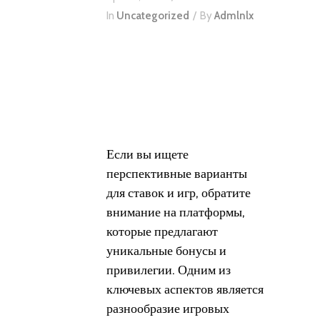
In
Uncategorized
By
Admlnlx
Если вы ищете
перспективные варианты
для ставок и игр, обратите
внимание на платформы,
которые предлагают
уникальные бонусы и
привилегии. Одним из
ключевых аспектов является
разнообразие игровых