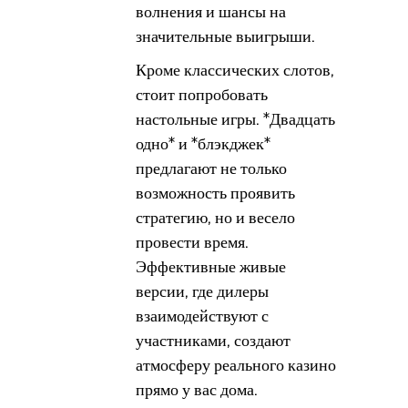
волнения и шансы на
значительные выигрыши.
Кроме классических слотов,
стоит попробовать
настольные игры. *Двадцать
одно* и *блэкджек*
предлагают не только
возможность проявить
стратегию, но и весело
провести время.
Эффективные живые
версии, где дилеры
взаимодействуют с
участниками, создают
атмосферу реального казино
прямо у вас дома.