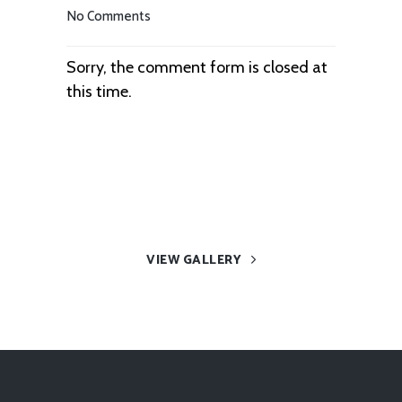
No Comments
Sorry, the comment form is closed at
this time.
VIEW GALLERY