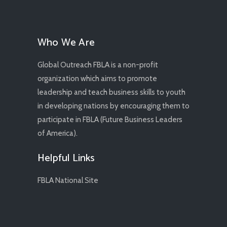
Who We Are
Global Outreach FBLA is a non-profit
organization which aims to promote
leadership and teach business skills to youth
in developing nations by encouraging them to
participate in FBLA (Future Business Leaders
of America).
Helpful Links
FBLA National Site