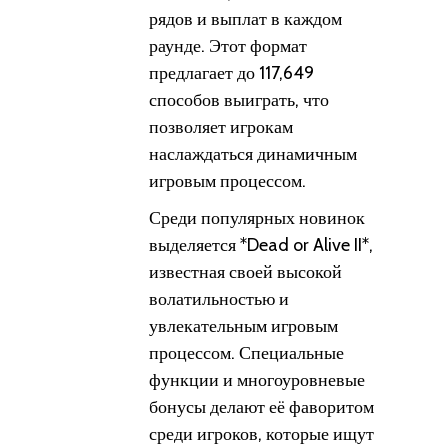
рядов и выплат в каждом
раунде. Этот формат
предлагает до 117,649
способов выиграть, что
позволяет игрокам
наслаждаться динамичным
игровым процессом.
Среди популярных новинок
выделяется *Dead or Alive II*,
известная своей высокой
волатильностью и
увлекательным игровым
процессом. Специальные
функции и многоуровневые
бонусы делают её фаворитом
среди игроков, которые ищут