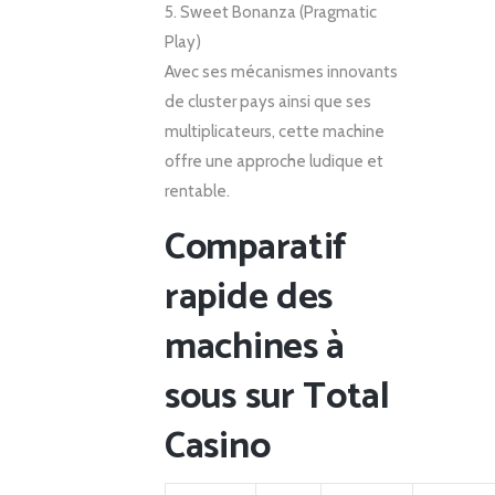
Sweet Bonanza (Pragmatic
Play)
Avec ses mécanismes innovants
de cluster pays ainsi que ses
multiplicateurs, cette machine
offre une approche ludique et
rentable.
Comparatif
rapide des
machines à
sous sur Total
Casino