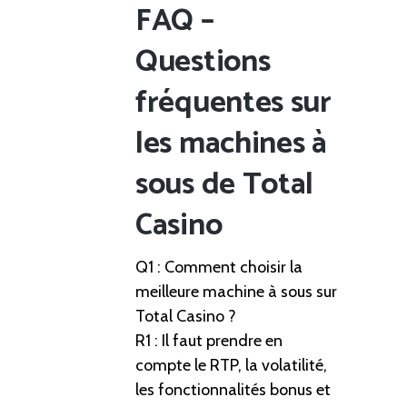
FAQ –
Questions
fréquentes sur
les machines à
sous de Total
Casino
Q1 : Comment choisir la
meilleure machine à sous sur
Total Casino ?
R1 : Il faut prendre en
compte le RTP, la volatilité,
les fonctionnalités bonus et