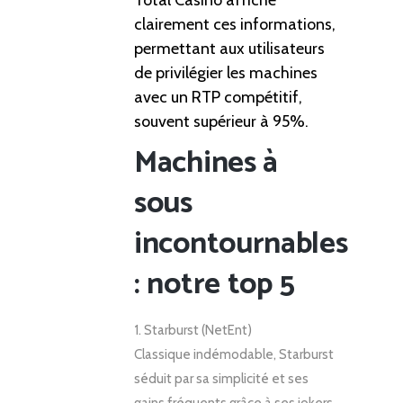
Total Casino affiche
clairement ces informations,
permettant aux utilisateurs
de privilégier les machines
avec un RTP compétitif,
souvent supérieur à 95%.
Machines à
sous
incontournables
: notre top 5
Starburst (NetEnt)
Classique indémodable, Starburst
séduit par sa simplicité et ses