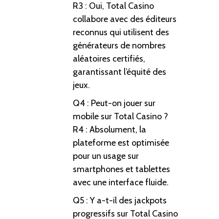
R3 : Oui, Total Casino
collabore avec des éditeurs
reconnus qui utilisent des
générateurs de nombres
aléatoires certifiés,
garantissant l’équité des
jeux.
Q4 : Peut-on jouer sur
mobile sur Total Casino ?
R4 : Absolument, la
plateforme est optimisée
pour un usage sur
smartphones et tablettes
avec une interface fluide.
Q5 : Y a-t-il des jackpots
progressifs sur Total Casino