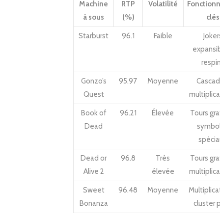
Machine
RTP
Volatilité
Fonctionn
à sous
(%)
clés
Starburst
96.1
Faible
Joker
expansib
respi
Gonzo’s
95.97
Moyenne
Cascad
Quest
multiplic
Book of
96.21
Élevée
Tours gra
Dead
symbo
spécia
Dead or
96.8
Très
Tours gra
Alive 2
élevée
multiplic
Sweet
96.48
Moyenne
Multiplica
Bonanza
cluster 