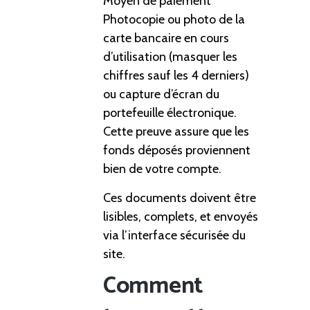
Moyen de paiement
Photocopie ou photo de la
carte bancaire en cours
d’utilisation (masquer les
chiffres sauf les 4 derniers)
ou capture d’écran du
portefeuille électronique.
Cette preuve assure que les
fonds déposés proviennent
bien de votre compte.
Ces documents doivent être
lisibles, complets, et envoyés
via l’interface sécurisée du
site.
Comment