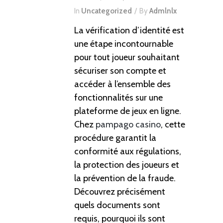
In
Uncategorized
By
Admlnlx
La vérification d’identité est
une étape incontournable
pour tout joueur souhaitant
sécuriser son compte et
accéder à l’ensemble des
fonctionnalités sur une
plateforme de jeux en ligne.
Chez
pampago casino
, cette
procédure garantit la
conformité aux régulations,
la protection des joueurs et
la prévention de la fraude.
Découvrez précisément
quels documents sont
requis, pourquoi ils sont