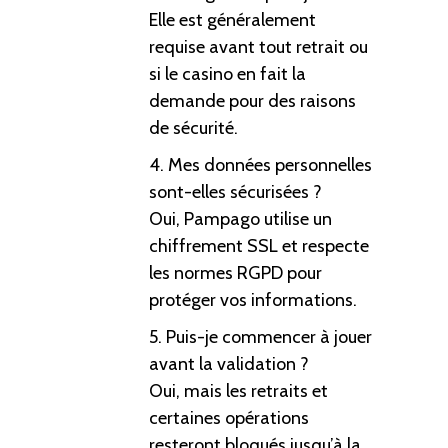
Elle est généralement
requise avant tout retrait ou
si le casino en fait la
demande pour des raisons
de sécurité.
4. Mes données personnelles
sont-elles sécurisées ?
Oui, Pampago utilise un
chiffrement SSL et respecte
les normes RGPD pour
protéger vos informations.
5. Puis-je commencer à jouer
avant la validation ?
Oui, mais les retraits et
certaines opérations
resteront bloqués jusqu’à la