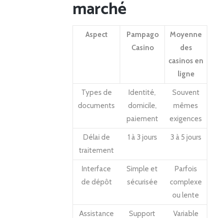
marché
Aspect
Pampago
Moyenne
Casino
des
casinos en
ligne
Types de
Identité,
Souvent
documents
domicile,
mêmes
paiement
exigences
Délai de
1 à 3 jours
3 à 5 jours
traitement
Interface
Simple et
Parfois
de dépôt
sécurisée
complexe
ou lente
Assistance
Support
Variable