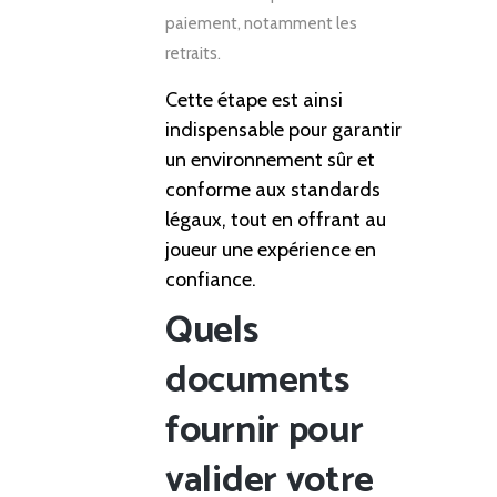
paiement, notamment les
retraits.
Cette étape est ainsi
indispensable pour garantir
un environnement sûr et
conforme aux standards
légaux, tout en offrant au
joueur une expérience en
confiance.
Quels
documents
fournir pour
valider votre