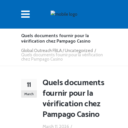
Quels documents fournir pour la
vérification chez Pampago Casino
Global Outreach FBLA
/
Uncategorized
/
Quels documents fournir pour la vérification
chez Pampago Casino
Quels documents
11
fournir pour la
March
vérification chez
Pampago Casino
March 11, 2026