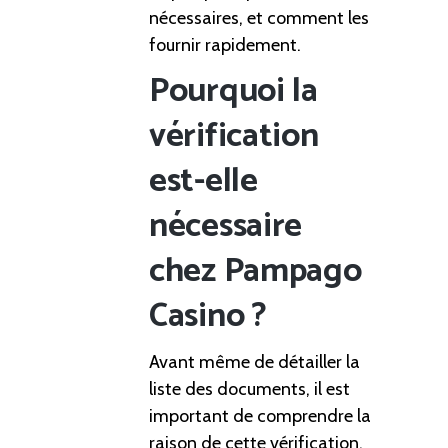
nécessaires, et comment les
fournir rapidement.
Pourquoi la
vérification
est-elle
nécessaire
chez Pampago
Casino ?
Avant même de détailler la
liste des documents, il est
important de comprendre la
raison de cette vérification.