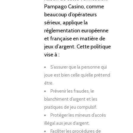
Pampago Casino, comme
beaucoup d’opérateurs
sérieux, applique la
réglementation européenne
et française en matière de
jeux d’argent. Cette politique
vise à :
S’assurer que la personne qui
joue est bien celle qu’elle prétend
être.
Prévenir les fraudes, le
blanchiment d’argent et les
pratiques de jeu compulsif.
Protéger les mineurs d’accès
illégal aux jeux d’argent.
Faciliter les procédures de