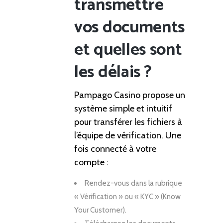
transmettre
vos documents
et quelles sont
les délais ?
Pampago Casino propose un
système simple et intuitif
pour transférer les fichiers à
l’équipe de vérification. Une
fois connecté à votre
compte :
Rendez-vous dans la rubrique
« Vérification » ou « KYC » (Know
Your Customer).