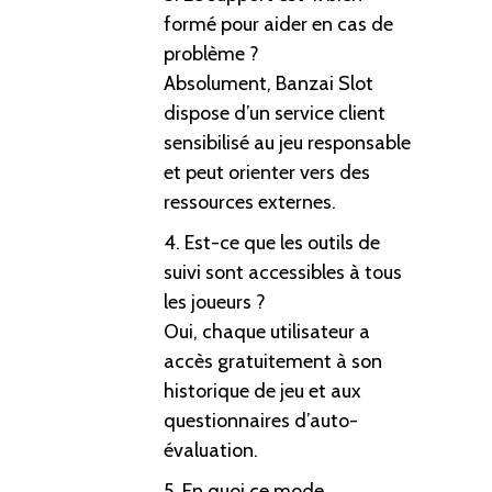
formé pour aider en cas de
problème ?
Absolument, Banzai Slot
dispose d’un service client
sensibilisé au jeu responsable
et peut orienter vers des
ressources externes.
4. Est-ce que les outils de
suivi sont accessibles à tous
les joueurs ?
Oui, chaque utilisateur a
accès gratuitement à son
historique de jeu et aux
questionnaires d’auto-
évaluation.
5. En quoi ce mode