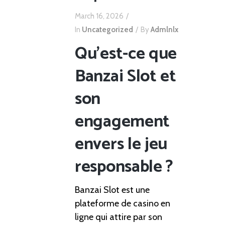
March 16, 2026
In
Uncategorized
By
Admlnlx
Qu’est-ce que
Banzai Slot et
son
engagement
envers le jeu
responsable ?
Banzai Slot est une
plateforme de casino en
ligne qui attire par son