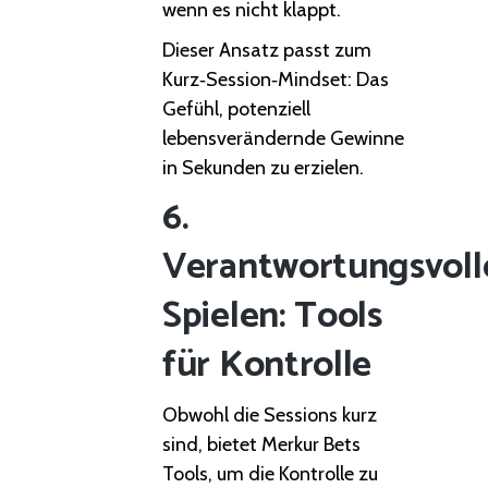
wenn es nicht klappt.
Dieser Ansatz passt zum
Kurz‑Session‑Mindset: Das
Gefühl, potenziell
lebensverändernde Gewinne
in Sekunden zu erzielen.
6.
Verantwortungsvoll
Spielen: Tools
für Kontrolle
Obwohl die Sessions kurz
sind, bietet Merkur Bets
Tools, um die Kontrolle zu