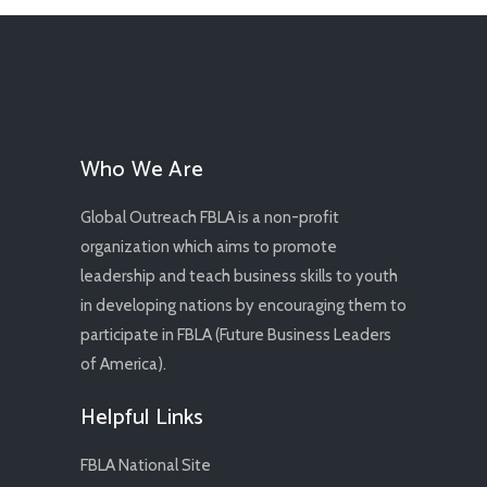
Who We Are
Global Outreach FBLA is a non-profit
organization which aims to promote
leadership and teach business skills to youth
in developing nations by encouraging them to
participate in FBLA (Future Business Leaders
of America).
Helpful Links
FBLA National Site