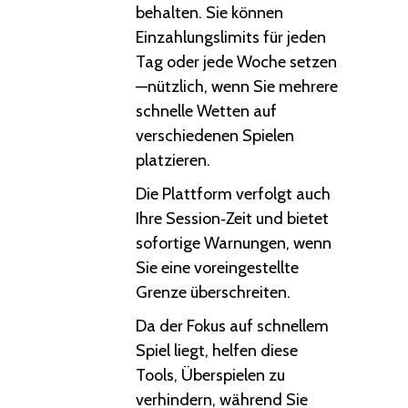
behalten. Sie können
Einzahlungslimits für jeden
Tag oder jede Woche setzen
—nützlich, wenn Sie mehrere
schnelle Wetten auf
verschiedenen Spielen
platzieren.
Die Plattform verfolgt auch
Ihre Session‑Zeit und bietet
sofortige Warnungen, wenn
Sie eine voreingestellte
Grenze überschreiten.
Da der Fokus auf schnellem
Spiel liegt, helfen diese
Tools, Überspielen zu
verhindern, während Sie