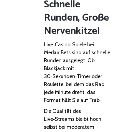
Schnelle
Runden, Große
Nervenkitzel
Live‑Casino‑Spiele bei
Merkur Bets sind auf schnelle
Runden ausgelegt. Ob
Blackjack mit
30‑Sekunden‑Timer oder
Roulette, bei dem das Rad
jede Minute dreht, das
Format hält Sie auf Trab.
Die Qualität des
Live‑Streams bleibt hoch,
selbst bei moderatem