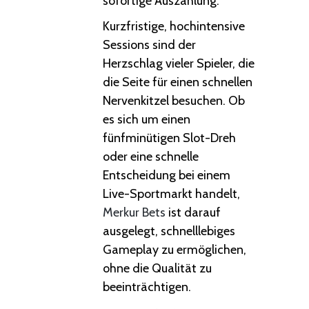
sofortige Auszahlung.
Kurzfristige, hochintensive
Sessions sind der
Herzschlag vieler Spieler, die
die Seite für einen schnellen
Nervenkitzel besuchen. Ob
es sich um einen
fünfminütigen Slot-Dreh
oder eine schnelle
Entscheidung bei einem
Live-Sportmarkt handelt,
Merkur Bets
ist darauf
ausgelegt, schnelllebiges
Gameplay zu ermöglichen,
ohne die Qualität zu
beeinträchtigen.