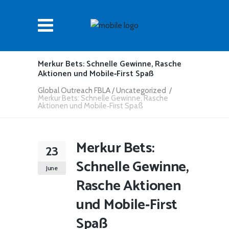
Merkur Bets: Schnelle Gewinne, Rasche
Aktionen und Mobile‑First Spaß
Global Outreach FBLA
/
Uncategorized
/
Merkur Bets: Schnelle Gewinne, Rasche
Aktionen und Mobile‑First Spaß
Merkur Bets:
23
Schnelle Gewinne,
June
Rasche Aktionen
und Mobile‑First
Spaß