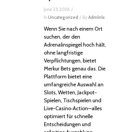
June 23, 2026
In
Uncategorized
By
Admlnlx
Wenn Sie nach einem Ort
suchen, der den
Adrenalinspiegel hoch hält,
ohne langfristige
Verpflichtungen, bietet
Merkur Bets genau das. Die
Plattform bietet eine
umfangreiche Auswahl an
Slots, Wetten, Jackpot-
Spielen, Tischspielen und
Live-Casino‑Action—alles
optimiert für schnelle
Entscheidungen und