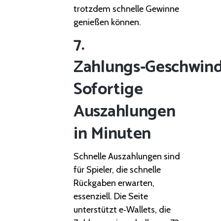
trotzdem schnelle Gewinne
genießen können.
7.
Zahlungs‑Geschwind
Sofortige
Auszahlungen
in Minuten
Schnelle Auszahlungen sind
für Spieler, die schnelle
Rückgaben erwarten,
essenziell. Die Seite
unterstützt e‑Wallets, die