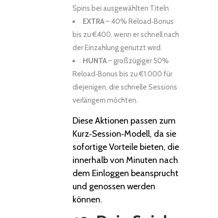
Spins bei ausgewählten Titeln.
EXTRA
– 40% Reload‑Bonus
bis zu €400, wenn er schnell nach
der Einzahlung genutzt wird.
HUNTA
– großzügiger 50%
Reload‑Bonus bis zu €1.000 für
diejenigen, die schnelle Sessions
verlängern möchten.
Diese Aktionen passen zum
Kurz‑Session‑Modell, da sie
sofortige Vorteile bieten, die
innerhalb von Minuten nach
dem Einloggen beansprucht
und genossen werden
können.