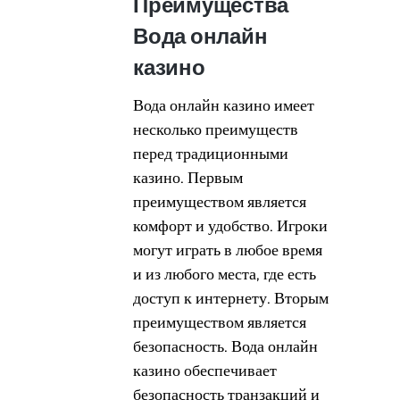
Преимущества
Вода онлайн
казино
Вода онлайн казино имеет
несколько преимуществ
перед традиционными
казино. Первым
преимуществом является
комфорт и удобство. Игроки
могут играть в любое время
и из любого места, где есть
доступ к интернету. Вторым
преимуществом является
безопасность. Вода онлайн
казино обеспечивает
безопасность транзакций и