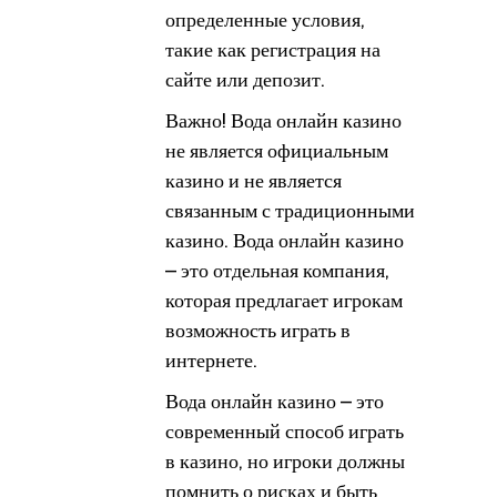
определенные условия,
такие как регистрация на
сайте или депозит.
Важно! Вода онлайн казино
не является официальным
казино и не является
связанным с традиционными
казино. Вода онлайн казино
– это отдельная компания,
которая предлагает игрокам
возможность играть в
интернете.
Вода онлайн казино – это
современный способ играть
в казино, но игроки должны
помнить о рисках и быть