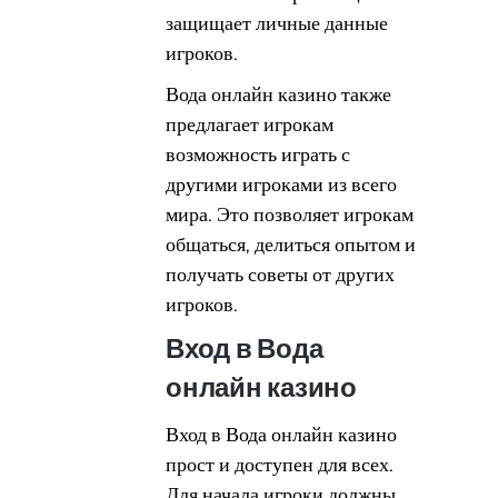
защищает личные данные
игроков.
Вода онлайн казино также
предлагает игрокам
возможность играть с
другими игроками из всего
мира. Это позволяет игрокам
общаться, делиться опытом и
получать советы от других
игроков.
Вход в Вода
онлайн казино
Вход в Вода онлайн казино
прост и доступен для всех.
Для начала игроки должны