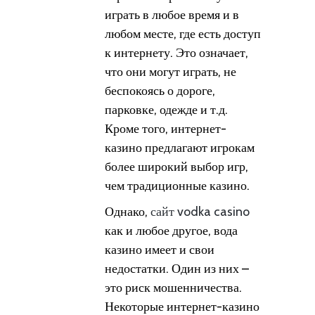
играть в любое время и в
любом месте, где есть доступ
к интернету. Это означает,
что они могут играть, не
беспокоясь о дороге,
парковке, одежде и т.д.
Кроме того, интернет-
казино предлагают игрокам
более широкий выбор игр,
чем традиционные казино.
Однако,
сайт vodka casino
как и любое другое, вода
казино имеет и свои
недостатки. Один из них –
это риск мошенничества.
Некоторые интернет-казино