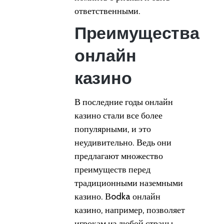
ответственными.
Преимущества
онлайн
казино
В последние годы онлайн
казино стали все более
популярными, и это
неудивительно. Ведь они
предлагают множество
преимуществ перед
традиционными наземными
казино. Вodka онлайн
казино, например, позволяет
игрокам из любой страны